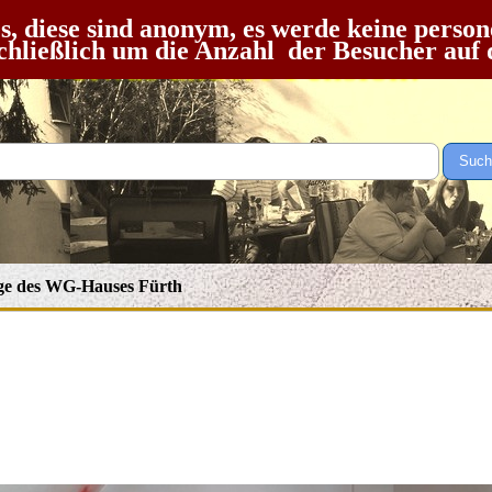
as WG-Hauses in Fürth        Die
es, diese sind anonym, es werde keine perso
chließlich um die Anzahl der Besucher auf d
etwas andere Pension!
Such
ge des WG-Hauses Fürth