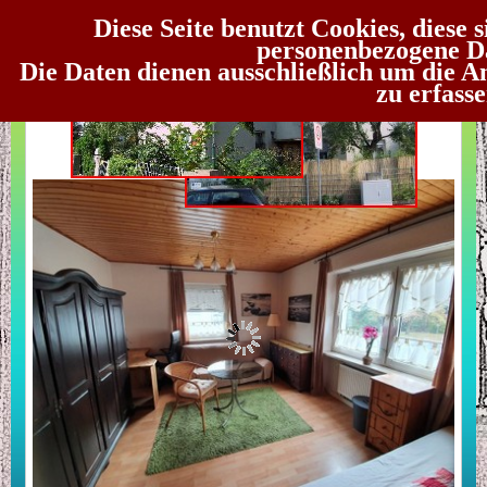
Das WG-Hau
Diese Seite benutzt Cookies, diese
personenbezogene Da
etwa
Die Daten dienen ausschließlich um die A
zu erfasse
Zimmer 1, 1. Etage des WG-Hauses Fürth
Suchen